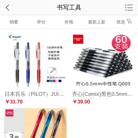
书写工具
销量
评分
价格
最新上架
筛选
日本百乐（PILOT）JUICE彩色按动中性笔啫喱笔手账笔果汁笔 黑蓝 0.5mm 5支装 LJU-10EF-BB原装进口
齐心(Comix)黑色0.5mm通用扒帽中性笔签字笔水笔办公文具 工具 60支装Q009
￥31.70
￥39.00