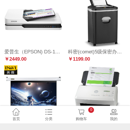
爱普生（EPSON) DS-1630 A4 ADF+平板 25ppm高速彩色文档扫描仪 自动进纸
科密(comet)5级保密办公全自动碎纸机（全自动80张 手动8张 持续40分钟 25L 可碎卡、订书针）Z-700
￥2449.00
￥1199.00
0
首页
分类
购物车
我的
英微（IN&VI）ZB-JD/Q1 120英寸4:3投影仪幕布电动投影幕布家用办公投影布方形外壳遥控投影幕
惠普（HP）ScanJet Enterprise Flow 5000 s5 财务集中版高速扫描仪 (含条码采集器）
￥1699.00
￥14089.00