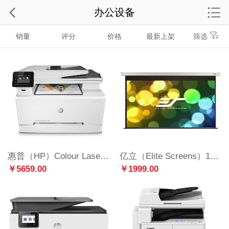
办公设备
销量
评分
价格
最新上架
筛选
惠普（HP）Colour LaserJet Pro M281fdw彩色激光多功能一体机(M277dw升级型号)(打印 复印 扫描 传真)
亿立（Elite Screens）120英寸16:9玻纤电动幕布 投影幕布 投影仪幕布（JSP120HT2-E12 支持联动 适用长焦）
￥5659.00
￥1999.00