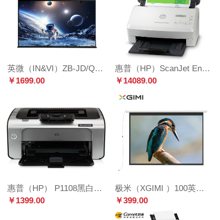
英微（IN&VI）ZB-JD/Q1 120英寸4:3投影仪幕布电动投影幕布家用办公投影布方形外壳遥控投影幕
惠普（HP）ScanJet Enterprise Flow 5000 s5 财务集中版高速扫描仪 (含条码采集器）
￥1699.00
￥14089.00
惠普（HP） P1108黑白激光打印机 A4打印 小型商用打印 升级型号104a/104w 同款体验型号P1106
极米（XGIMI ）100英寸4:3电动幕布P139S（极米专业投影幕布 适用于多媒体教室/办公室/学校/家庭）
￥1399.00
￥399.00