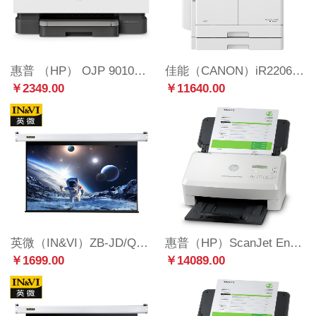
惠普 （HP） OJP 9010商用喷墨彩色无线多功能一体机四合一 打印复印扫描传真 自动双面 8710升级款
佳能（CANON）iR2206i A3黑白激光数码复合机一体机含输稿器双纸盒（打印/复印/扫描/发送/WiFi）上门服务
￥2349.00
￥11640.00
英微（IN&VI）ZB-JD/Q1 120英寸4:3投影仪幕布电动投影幕布家用办公投影布方形外壳遥控投影幕
惠普（HP）ScanJet Enterprise Flow 5000 s5 财务集中版高速扫描仪 (含条码采集器）
￥1699.00
￥14089.00