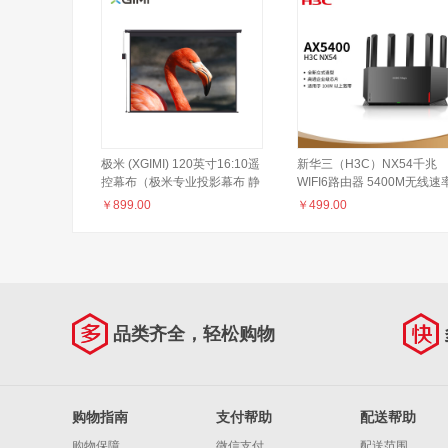
极米 (XGIMI) 120英寸16:10遥
新华三（H3C）NX54千兆
控幕布（极米专业投影幕布 静
WIFI6路由器 5400M无线速
音调控 此幕布长约3米，购前
5G双频 立式造型家用路由器
￥
899.00
￥
499.00
务必咨询客服）
穿墙大覆盖
品类齐全，轻松购物
购物指南
支付帮助
配送帮助
购物保障
微信支付
配送范围