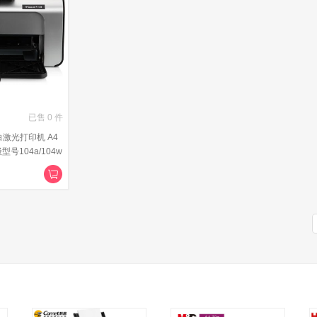
已售
0
件
白激光打印机 A4
号104a/104w