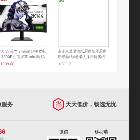
KC 27英寸 2K高清144Hz电
京东京造吸油纸厨房加厚厨房
 1800R曲面屏幕 hdmi吃鸡
用纸卷纸4卷懒人抹布厨房纸
戏 不闪屏 支持壁挂 液晶电
巾50片/卷共200片60g/㎡加厚
￥
1399.00
￥
31.12
显示器 SG27QC
一次性抹布
致服务
天天低价，畅选无忧
66
微信
移动端
00