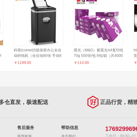
科密(comet)5级保密办公全自
晨光（M&G）紫晨光A4复印纸
H
率
动碎纸机（全自动80张 手动8
70g 500张/包 8包/箱（共4000
竞
张 持续40分钟 25L 可碎卡、
张）APYVJG36
游
￥
1199.00
￥
114.00
订书针）Z-700
脑
多仓直发，极速配送
正品行货，精
售后服务
帮助信息
176929969
工作日：09:00--21:
退货政策
关于我们