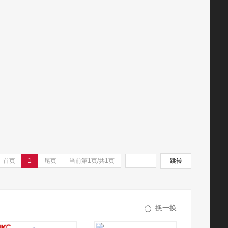
首页
1
尾页
当前第1页/共1页
跳转
换一换