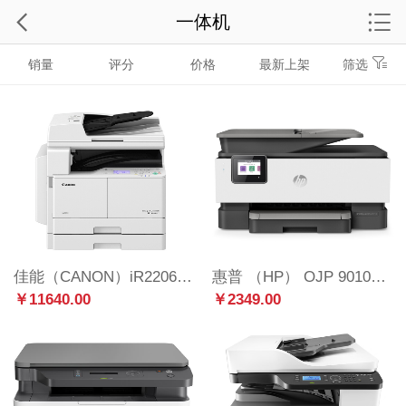
一体机
销量
评分
价格
最新上架
筛选
佳能（CANON）iR2206i A3黑白激光数码复合机一体机含输稿器双纸盒（打印/复印/扫描/发送/WiFi）上门服务
惠普 （HP） OJP 9010商用喷墨彩色无线多功能一体机四合一 打印复印扫描传真 自动双面 8710升级款
￥11640.00
￥2349.00