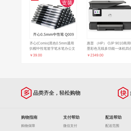
齐心(Comix)黑色0.5mm通用
惠普 （HP） OJP 9010商
扒帽中性笔签字笔水笔办公文
墨彩色无线多功能一体机四
具 工具 60支装Q009
一 打印复印扫描传真 自动
￥
39.00
￥
2349.00
8710升级款
品类齐全，轻松购物
购物指南
支付帮助
配送帮助
购物保障
微信支付
配送范围