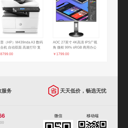
普（HP）M439nda A3 数码
AOC 27英寸 4K高清 IPS广视
合机 自动双面 高速打印 复
角 微框 99% sRGB 商用办公
 扫描 自动输稿 437nda升级
节能 低蓝光不闪旋转升降PS4
￥
8799.00
￥
1799.00
型号
液晶显示器 U2790PQU
致服务
天天低价，畅选无忧
66
微信
移动端
00