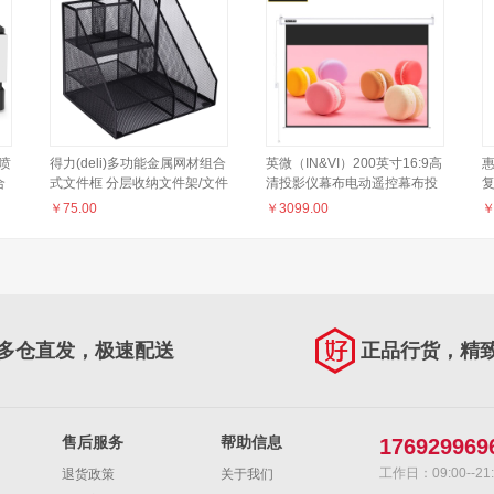
用喷
得力(deli)多功能金属网材组合
英微（IN&VI）200英寸16:9高
惠
合
式文件框 分层收纳文件架/文件
清投影仪幕布电动遥控幕布投
复
双面
栏/文件筐/资料架 带笔筒 办公
影机屏幕家用办公合成纤维投
印
￥
75.00
￥
3099.00
用品 黑色79075
影布简易幕布
多仓直发，极速配送
正品行货，精
售后服务
帮助信息
176929969
工作日：09:00--21:
退货政策
关于我们